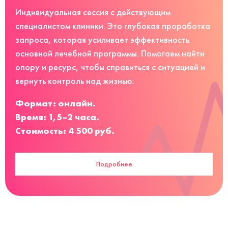
Индивидуальная сессия с действующим
специалистом клиники. Это глубокая проработка
запроса, которая усиливает эффективность
основной лечебной программы. Помогаем найти
опору и ресурс, чтобы справиться с ситуацией и
вернуть контроль над жизнью.
Формат: онлайн.
Время: 1,5–2 часа.
Стоимость: 4 500 руб.
Подробнее