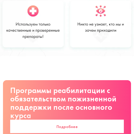
Стоимость
Заказать
от 28 000
руб
Программы реабилитации с
обязательством пожизненной
поддержки после основного
курса
Подробнее