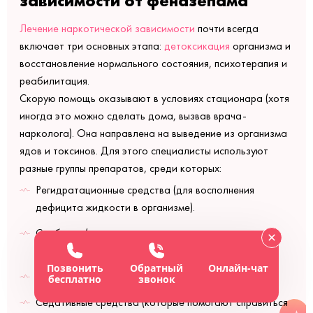
зависимости от феназепама
Лечение наркотической зависимости
почти всегда
включает три основных этапа:
детоксикация
организма и
восстановление нормального состояния, психотерапия и
реабилитация.
Скорую помощь оказывают в условиях стационара (хотя
иногда это можно сделать дома, вызвав врача-
нарколога). Она направлена на выведение из организма
ядов и токсинов. Для этого специалисты используют
разные группы препаратов, среди которых:
Регидратационные средства (для восполнения
дефицита жидкости в организме).
Сорбенты (которые выводят продукты распада
наркотических средств).
Позвонить
Обратный
Онлайн-чат
Анальгетики (которые снимают болевой эффект).
бесплатно
звонок
Седативные средства (которые помогают справиться